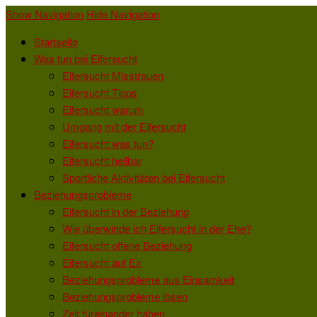
Eifersucht.biz
Show Navigation
Hide Navigation
Startseite
Was tun bei Eifersucht
Eifersucht Misstrauen
Eifersucht Tipps
Eifersucht warum
Umgang mit der Eifersucht
Eifersucht was tun?
Eifersucht heilbar
Sportliche Aktivitäten bei Eifersucht
Beziehungsprobleme
Eifersucht in der Beziehung
Wie überwinde ich Eifersucht in der Ehe?
Eifersucht offene Beziehung
Eifersucht auf Ex
Beziehungsprobleme aus Einsamkeit
Beziehungsprobleme lösen
Zeit füreinander haben