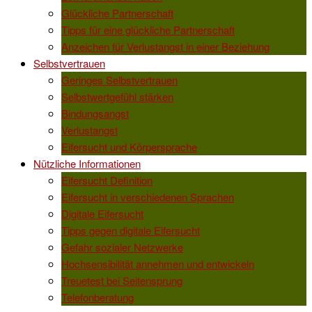
Glückliche Partnerschaft
Tipps für eine glückliche Partnerschaft
Anzeichen für Verlustangst in einer Beziehung
Selbstvertrauen
Geringes Selbstvertrauen
Selbstwertgefühl stärken
Bindungsangst
Verlustangst
Eifersucht und Körpersprache
Nützliche Informationen
Eifersucht Definition
Eifersucht in verschiedenen Sprachen
Digitale Eifersucht
Tipps gegen digitale Eifersucht
Gefahr sozialer Netzwerke
Hochsensibilität annehmen und entwickeln
Treuetest bei Seitensprung
Telefonberatung