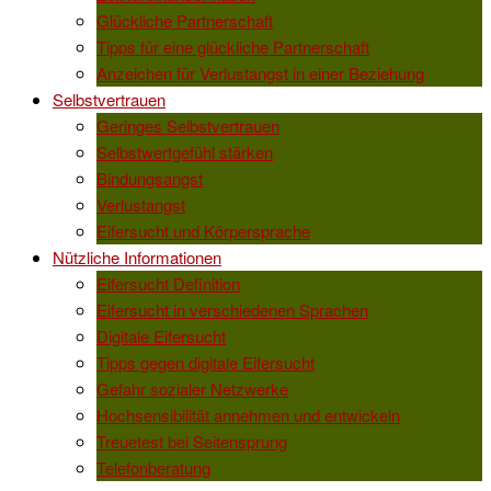
Glückliche Partnerschaft
Tipps für eine glückliche Partnerschaft
Anzeichen für Verlustangst in einer Beziehung
Selbstvertrauen
Geringes Selbstvertrauen
Selbstwertgefühl stärken
Bindungsangst
Verlustangst
Eifersucht und Körpersprache
Nützliche Informationen
Eifersucht Definition
Eifersucht in verschiedenen Sprachen
Digitale Eifersucht
Tipps gegen digitale Eifersucht
Gefahr sozialer Netzwerke
Hochsensibilität annehmen und entwickeln
Treuetest bei Seitensprung
Telefonberatung